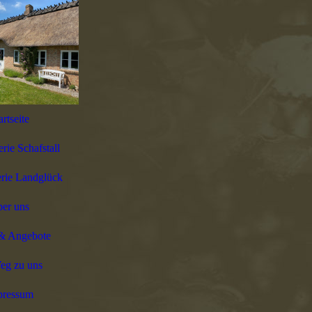
artseite
erie Schafstall
erie Landglück
er uns
 & Angebote
eg zu uns
pressum