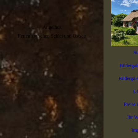
Angelhus
Ferien zwischen Schlei und Ostsee
St
Bildergal
Bildergal
Üb
Preise
Ihr W
Im